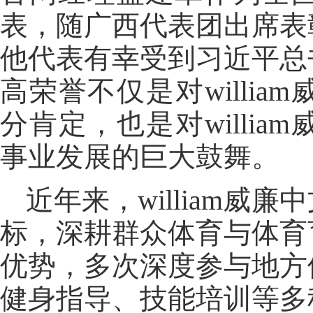
表，随广西代表团出席表
他代表有幸受到习近平总
高荣誉不仅是对willi
分肯定，也是对willi
事业发展的巨大鼓舞。
近年来，william
标，深耕群众体育与体育
优势，多次深度参与地方
健身指导、技能培训等多