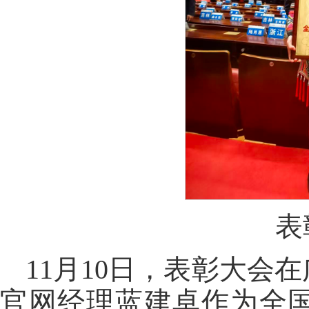
表
11月10日，表彰大会在
官网经理蓝建卓作为全