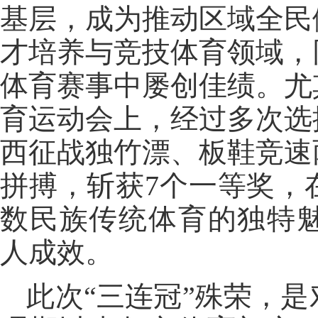
基层，成为推动区域全民
才培养与竞技体育领域，
体育赛事中屡创佳绩。尤其
育运动会上，经过多次选
西征战独竹漂、板鞋竞速
拼搏，斩获7个一等奖，
数民族传统体育的独特魅力
人成效。
此次“三连冠”殊荣，是对