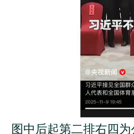
图中后起第二排右四为公