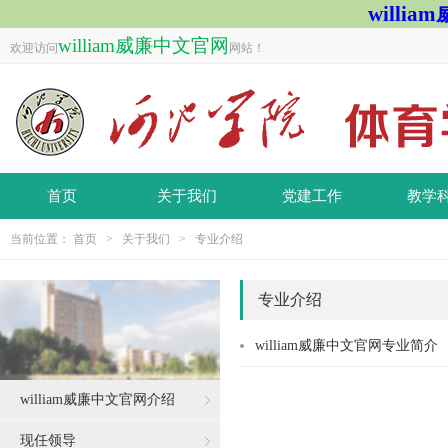
willi
william威廉中文官网
欢迎访问
网站！
首页
关于我们
党建工作
教学
当前位置：
首页
>
关于我们
>
专业介绍
专业介绍
william威廉中文官网专业简介
william威廉中文官网介绍
现任领导